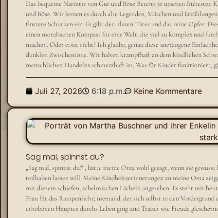
Das bequeme Narrativ von Gut und Böse Bereits in unseren frühesten K
und Böse. Wir lernen es durch alte Legenden, Märchen und Erzählungen. 
finstere Schurken ein. Es gibt den klaren Täter und das reine Opfer. Die
einen moralischen Kompass für eine Welt, die viel zu komplex und furch
machen. Oder etwa nicht? Ich glaube, genau diese anerzogene Einfachheit
dunklen Zwischentöne. Wir halten krampfhaft an dem kindlichen Schw
menschlichen Handelns schmerzhaft ist. Was für Kinder funktioniert, gil
Juli 27, 2026
6:18 p.m.
Keine Kommentare
Sag mal, spinnst du?
„Sag mal, spinnst du?“, hätte meine Oma wohl gesagt, wenn sie gewusst 
teilhaben lassen will. Meine Kindheitserinnerungen an meine Oma zeige
mit diesem schiefen, schelmischen Lächeln angesehen. Es steht mir heu
Frau für das Rampenlicht; niemand, der sich selbst in den Vordergrund dr
erhobenen Hauptes durchs Leben ging und Trauer wie Freude gleicherm