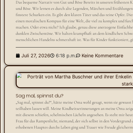
Das bequeme Narrativ von Gut und Böse Bereits in unseren frühesten K
und Böse. Wir lernen es durch alte Legenden, Märchen und Erzählungen. 
finstere Schurken ein. Es gibt den klaren Täter und das reine Opfer. Die
einen moralischen Kompass für eine Welt, die viel zu komplex und furch
machen. Oder etwa nicht? Ich glaube, genau diese anerzogene Einfachheit
dunklen Zwischentöne. Wir halten krampfhaft an dem kindlichen Schw
menschlichen Handelns schmerzhaft ist. Was für Kinder funktioniert, gil
Juli 27, 2026
6:18 p.m.
Keine Kommentare
Sag mal, spinnst du?
„Sag mal, spinnst du?“, hätte meine Oma wohl gesagt, wenn sie gewusst 
teilhaben lassen will. Meine Kindheitserinnerungen an meine Oma zeige
mit diesem schiefen, schelmischen Lächeln angesehen. Es steht mir heu
Frau für das Rampenlicht; niemand, der sich selbst in den Vordergrund dr
erhobenen Hauptes durchs Leben ging und Trauer wie Freude gleicherm