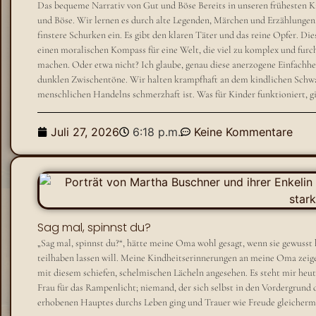
Das bequeme Narrativ von Gut und Böse Bereits in unseren frühesten K
und Böse. Wir lernen es durch alte Legenden, Märchen und Erzählungen. 
finstere Schurken ein. Es gibt den klaren Täter und das reine Opfer. Die
einen moralischen Kompass für eine Welt, die viel zu komplex und furch
machen. Oder etwa nicht? Ich glaube, genau diese anerzogene Einfachheit
dunklen Zwischentöne. Wir halten krampfhaft an dem kindlichen Schw
menschlichen Handelns schmerzhaft ist. Was für Kinder funktioniert, gil
Juli 27, 2026
6:18 p.m.
Keine Kommentare
Sag mal, spinnst du?
„Sag mal, spinnst du?“, hätte meine Oma wohl gesagt, wenn sie gewusst 
teilhaben lassen will. Meine Kindheitserinnerungen an meine Oma zeige
mit diesem schiefen, schelmischen Lächeln angesehen. Es steht mir heu
Frau für das Rampenlicht; niemand, der sich selbst in den Vordergrund dr
erhobenen Hauptes durchs Leben ging und Trauer wie Freude gleicherm