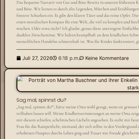
Das bequeme Narrativ von Gut und Böse Bereits in unseren frühesten K
und Böse. Wir lernen es durch alte Legenden, Märchen und Erzählungen. 
finstere Schurken ein. Es gibt den klaren Täter und das reine Opfer. Die
einen moralischen Kompass für eine Welt, die viel zu komplex und furch
machen. Oder etwa nicht? Ich glaube, genau diese anerzogene Einfachheit
dunklen Zwischentöne. Wir halten krampfhaft an dem kindlichen Schw
menschlichen Handelns schmerzhaft ist. Was für Kinder funktioniert, gil
Juli 27, 2026
6:18 p.m.
Keine Kommentare
Sag mal, spinnst du?
„Sag mal, spinnst du?“, hätte meine Oma wohl gesagt, wenn sie gewusst 
teilhaben lassen will. Meine Kindheitserinnerungen an meine Oma zeige
mit diesem schiefen, schelmischen Lächeln angesehen. Es steht mir heu
Frau für das Rampenlicht; niemand, der sich selbst in den Vordergrund dr
erhobenen Hauptes durchs Leben ging und Trauer wie Freude gleicherm